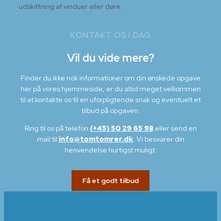
udskiftning af vinduer eller døre.
KONTAKT OS I DAG
Vil du vide mere?
Finder du ikke nok informationer om din ønskede opgave
her på vores hjemmeside, er du altid meget velkommen
til at kontakte os til en uforpligtende snak og eventuelt et
tilbud på opgaven.
Ring til os på telefon
(+45) 50 29 65 98
eller send en
mail til
info@tomtomrer.dk
. Vi besvarer din
henvendelse hurtigst muligt.
Få et godt tilbud