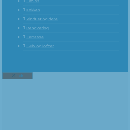
Om os
Køkken
Vinduer og døre
Renovering
Terrasse
Gulv og lofter
Luk