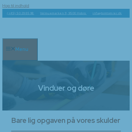
Hop til indhold
(+45) 50 29 65 98
Valmuemarken 11, 9500 Hobro
info@tomtomrer.dk
Menu
Vinduer og døre
Bare lig opgaven på vores skulder