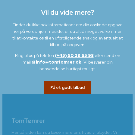
Vil du vide mere?
Finder du ikke nok informationer om din ønskede opgave
her på vores hjemmeside, er du altid meget velkommen
til at kontakte os til en uforpligtende snak og eventuelt et
tilbud på opgaven.
Ring til os på telefon
(+45) 50 29 65 98
eller send en
mail til
info@tomtomrer.dk
. Vi besvarer din
henvendelse hurtigst muligt.
Få et godt tilbud
TomTømrer
Her på siden kan du læse mere om, hvad vi tilbyder. Vi