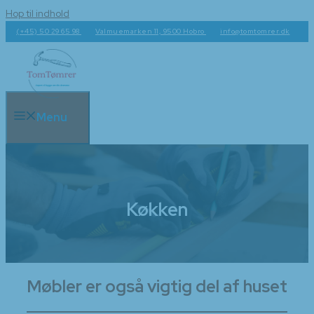
Hop til indhold
(+45) 50 29 65 98
Valmuemarken 11, 9500 Hobro
info@tomtomrer.dk
Menu
Køkken
Møbler er også vigtig del af huset