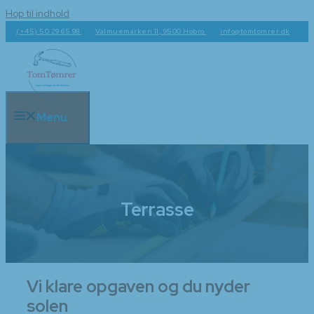
Hop til indhold
(+45) 50 29 65 98
Valmuemarken 11, 9500 Hobro
info@tomtomrer.dk
Menu
Terrasse
Vi klare opgaven og du nyder
solen