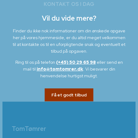
KONTAKT OS I DAG
Vil du vide mere?
Finder du ikke nok informationer om din ønskede opgave
her på vores hjemmeside, er du altid meget velkommen
til at kontakte os til en uforpligtende snak og eventuelt et
tilbud på opgaven.
Ring til os på telefon
(+45) 50 29 65 98
eller send en
mail til
info@tomtomrer.dk
. Vi besvarer din
henvendelse hurtigst muligt.
Få et godt tilbud
TomTømrer