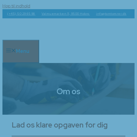
Hop til indhold
(+45) 50 29 65 98
Valmuemarken 11, 9500 Hobro
info@tomtomrer.dk
Menu
Om os
Lad os klare opgaven for dig