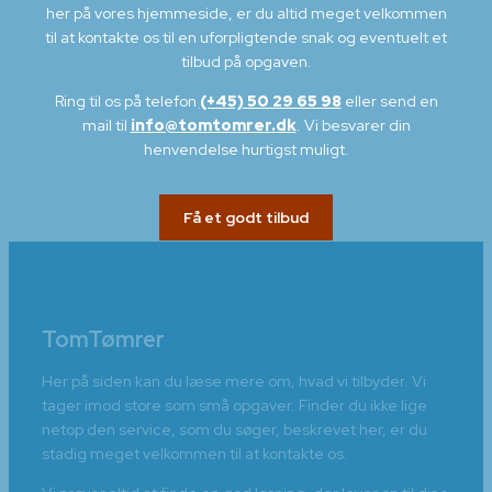
her på vores hjemmeside, er du altid meget velkommen
til at kontakte os til en uforpligtende snak og eventuelt et
tilbud på opgaven.
Ring til os på telefon
(+45) 50 29 65 98
eller send en
mail til
info@tomtomrer.dk
. Vi besvarer din
henvendelse hurtigst muligt.
Få et godt tilbud
TomTømrer
Her på siden kan du læse mere om, hvad vi tilbyder. Vi
tager imod store som små opgaver. Finder du ikke lige
netop den service, som du søger, beskrevet her, er du
stadig meget velkommen til at kontakte os.