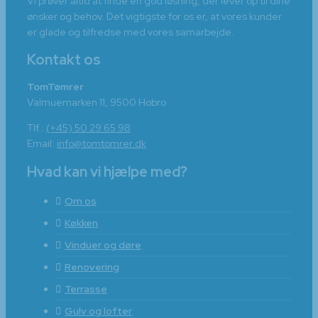
Vi prøver altid at finde en god løsning, der lever op til dine
ønsker og behov. Det vigtigste for os er, at vores kunder
er glade og tilfredse med vores samarbejde.
Kontakt os
TomTømrer
Valmuemarken 11, 9500 Hobro
Tlf.:
(+45) 50 29 65 98
Email:
info@tomtomrer.dk
Hvad kan vi hjælpe med?
Om os
Køkken
Vinduer og døre
Renovering
Terrasse
Gulv og lofter